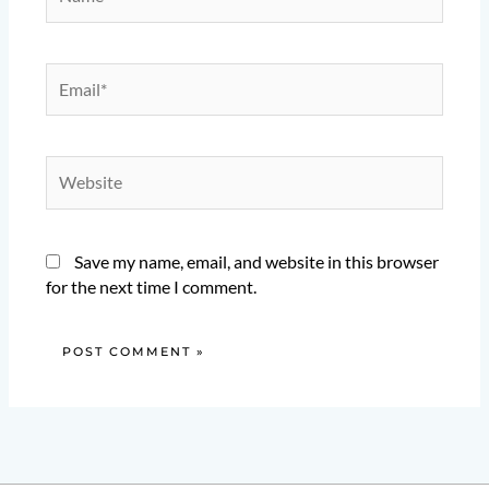
Email*
Website
Save my name, email, and website in this browser
for the next time I comment.