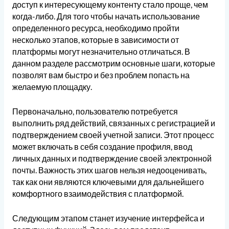
доступ к интересующему контенту стало проще, чем
когда-либо. Для того чтобы начать использование
определенного ресурса, необходимо пройти
несколько этапов, которые в зависимости от
платформы могут незначительно отличаться. В
данном разделе рассмотрим основные шаги, которые
позволят вам быстро и без проблем попасть на
желаемую площадку.
Первоначально, пользователю потребуется
выполнить ряд действий, связанных с регистрацией и
подтверждением своей учетной записи. Этот процесс
может включать в себя создание профиля, ввод
личных данных и подтверждение своей электронной
почты. Важность этих шагов нельзя недооценивать,
так как они являются ключевыми для дальнейшего
комфортного взаимодействия с платформой.
Следующим этапом станет изучение интерфейса и