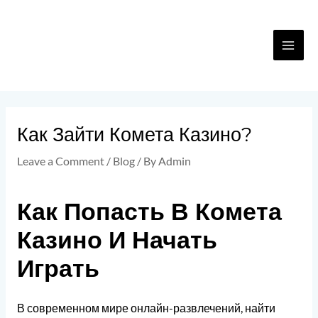
Skip
MA
to
content
ME
Post
navigation
Как Зайти Комета Казино?
Leave a Comment
/
Blog
/ By
Admin
Как Попасть В Комета
Казино И Начать
Играть
В современном мире онлайн-развлечений, найти