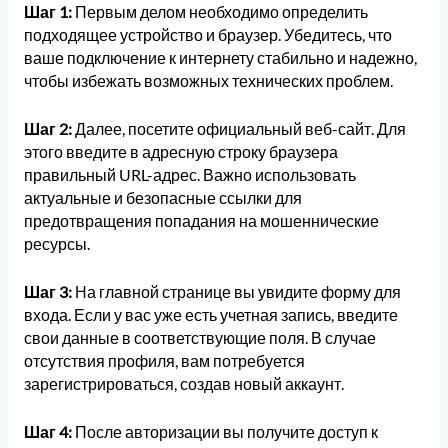
Шаг 1:
Первым делом необходимо определить
подходящее устройство и браузер. Убедитесь, что
ваше подключение к интернету стабильно и надежно,
чтобы избежать возможных технических проблем.
Шаг 2:
Далее, посетите официальный веб-сайт. Для
этого введите в адресную строку браузера
правильный URL-адрес. Важно использовать
актуальные и безопасные ссылки для
предотвращения попадания на мошеннические
ресурсы.
Шаг 3:
На главной странице вы увидите форму для
входа. Если у вас уже есть учетная запись, введите
свои данные в соответствующие поля. В случае
отсутствия профиля, вам потребуется
зарегистрироваться, создав новый аккаунт.
Шаг 4:
После авторизации вы получите доступ к