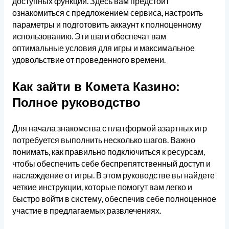
доступных функций. Здесь вам предстоит
ознакомиться с предложением сервиса, настроить
параметры и подготовить аккаунт к полноценному
использованию. Эти шаги обеспечат вам
оптимальные условия для игры и максимальное
удовольствие от проведенного времени.
Как зайти в Комета Казино:
Полное руководство
Для начала знакомства с платформой азартных игр
потребуется выполнить несколько шагов. Важно
понимать, как правильно подключиться к ресурсам,
чтобы обеспечить себе беспрепятственный доступ и
наслаждение от игры. В этом руководстве вы найдете
четкие инструкции, которые помогут вам легко и
быстро войти в систему, обеспечив себе полноценное
участие в предлагаемых развлечениях.