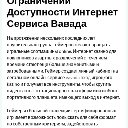
Ограничений
Доступности Интернет
Сервиса Вавада
На протяжении нескольких последних лет
внушительная группа геймеров желают вращать
игральные слотмашины online. Интернет казино для
поклонников азартных развлечений с течением
времени стают еще больше знаменитыми и
затребованными. Геймер создает личный кабинет на
легальном онлайн-сервисе
vavada вход
игроцкого
kazino и получает все инструменты, чтобы крутить
видеослоты со стационарных платформ или любого
портативного планшета, имеющего выход в интернет.
Геймер из большой коллекции сертифицированных
игр имеет возможность подыскать для себя формат
по собственным критериям, задействовать