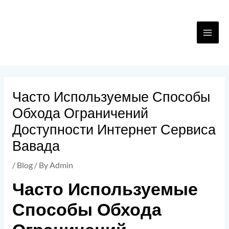
Skip
MA
to
content
ME
Post
navigation
Часто Используемые Способы
Обхода Ограничений
Доступности Интернет Сервиса
Вавада
/
Blog
/ By
Admin
Часто Используемые
Способы Обхода