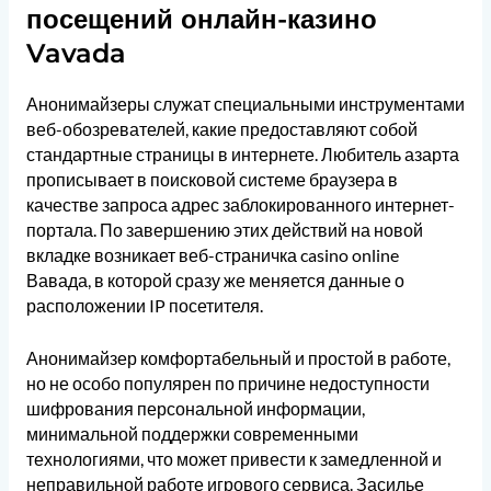
посещений онлайн-казино
Vavada
Анонимайзеры служат специальными инструментами
веб-обозревателей, какие предоставляют собой
стандартные страницы в интернете. Любитель азарта
прописывает в поисковой системе браузера в
качестве запроса адрес заблокированного интернет-
портала. По завершению этих действий на новой
вкладке возникает веб-страничка casino online
Вавада, в которой сразу же меняется данные о
расположении IP посетителя.
Анонимайзер комфортабельный и простой в работе,
но не особо популярен по причине недоступности
шифрования персональной информации,
минимальной поддержки современными
технологиями, что может привести к замедленной и
неправильной работе игрового сервиса. Засилье