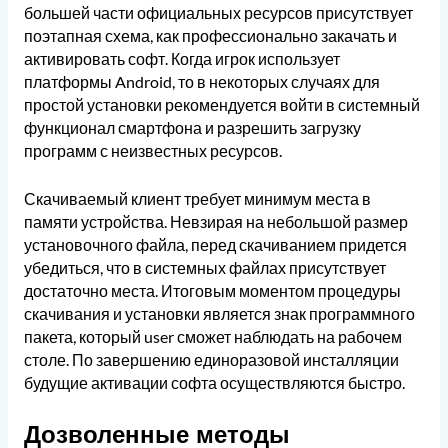
большей части официальных ресурсов присутствует
поэтапная схема, как профессионально закачать и
активировать софт. Когда игрок использует
платформы Android, то в некоторых случаях для
простой установки рекомендуется войти в системный
функционал смартфона и разрешить загрузку
программ с неизвестных ресурсов.
Скачиваемый клиент требует минимум места в
памяти устройства. Невзирая на небольшой размер
установочного файла, перед скачиванием придется
убедиться, что в системных файлах присутствует
достаточно места. Итоговым моментом процедуры
скачивания и установки является знак программного
пакета, который user сможет наблюдать на рабочем
столе. По завершению единоразовой инсталляции
будущие активации софта осуществляются быстро.
Дозволенные методы