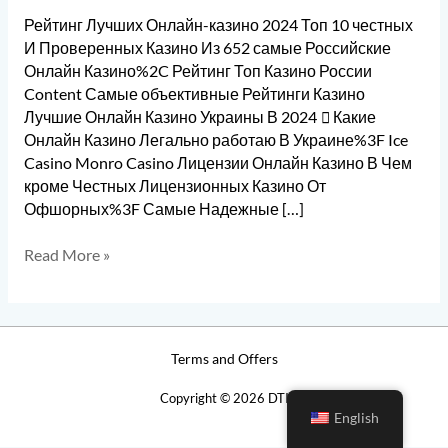
10
Рейтинг Лучших Онлайн-казино 2024 Топ 10 честных
честных
И Проверенных Казино Из 652 самые Российские
И
Онлайн Казино%2C Рейтинг Топ Казино России
Проверенных
Content Самые объективные Рейтинги Казино
Казино
Лучшие Онлайн Казино Украины В 2024 ⃣ Какие
Из
Онлайн Казино Легально работаю В Украине%3F Ice
65
Casino Monro Casino Лицензии Онлайн Казино В Чем
кроме Честных Лицензионных Казино От
Офшорных%3F Самые Надежные […]
Read More »
Terms and Offers
Copyright © 2026 DTI
English