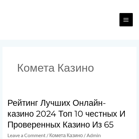
Skip
MA
to
content
ME
Комета Казино
Рейтинг
Рейтинг Лучших Онлайн-
Лучших
казино 2024 Топ 10 честных И
Онлайн-
казино
Проверенных Казино Из 65
2024
Leave a Comment
/
Комета Казино
/
Admin
Топ