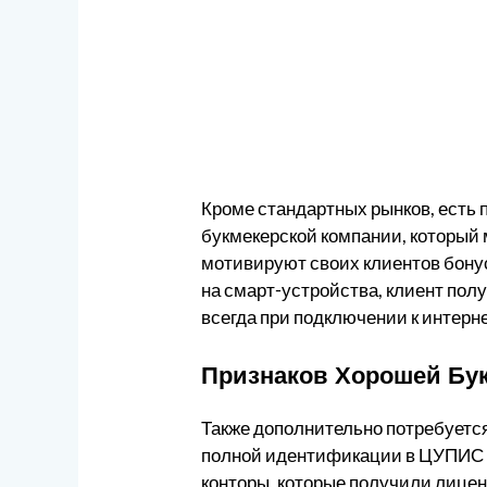
Кроме стандартных рынков, есть 
букмекерской компании, который
мотивируют своих клиентов бонус
на смарт-устройства, клиент пол
всегда при подключении к интерне
Признаков Хорошей Бу
Также дополнительно потребуется
полной идентификации в ЦУПИС 
конторы, которые получили лицен