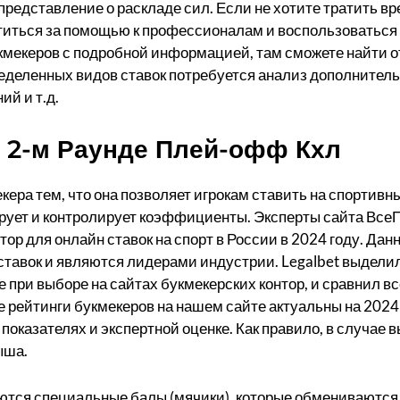
едставление о раскладе сил. Если не хотите тратить вр
атиться за помощью к профессионалам и воспользоваться
кмекеров с подробной информацией, там сможете найти о
еделенных видов ставок потребуется анализ дополнитель
ий и т.д.
о 2-м Раунде Плей-офф Кхл
кера тем, что она позволяет игрокам ставить на спортивн
лирует и контролирует коэффициенты. Эксперты сайта Вс
ор для онлайн ставок на спорт в России в 2024 году. Да
тавок и являются лидерами индустрии. Legalbet выделил
 при выборе на сайтах букмекерских контор, и сравнил 
се рейтинги букмекеров на нашем сайте актуальны на 202
оказателях и экспертной оценке. Как правило, в случае в
ыша.
яются специальные балы (мячики), которые обмениваются