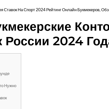
я Ставок На Спорт 2024 Рейтинг Онлайн Букмекеров, Обз
кмекерские Конт
к России 2024 Год
аунде
Что Нужно
авок