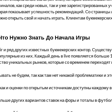
налов, как среди новых, так и уже зарегистрированных у
торая показывает успешность рекомендаций. Со страницы 
ожно открыть свой и начать играть. Клиентам букмекерски
 Что Нужно Знать До Начала Игры
ir и ряд других известных букмекерских контор. Существу
улярные из них. Каждый день в live появляется больше 1
тво уникальных рынков, которые со временем переходят и
ать не будем, так как там нет никакой проблематики и эт
 как и оценки по открытым источникам доступны каждому
больше других вариантов ставок на форы и тоталы в футбо
.