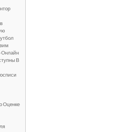
онтор
ов
ую
Футбол
авим
р Онлайн
ступны В
Росписи
о Оценке
ля