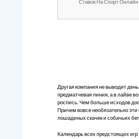
Ставок На Спорт Онлайн
Другая компания не выводит день
предматчевая линия, а в лайве 
роспись. Чем больше исходов дос
Причем вовсе необязательно эти
лошадиных скачек и собачьих бег
Календарь всех предстоящих игр и