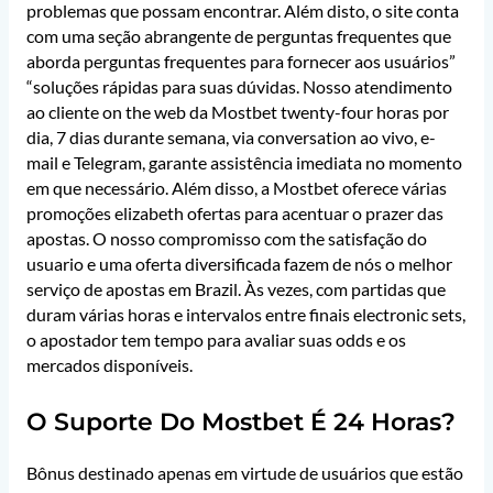
problemas que possam encontrar. Além disto, o site conta
com uma seção abrangente de perguntas frequentes que
aborda perguntas frequentes para fornecer aos usuários”
“soluções rápidas para suas dúvidas. Nosso atendimento
ao cliente on the web da Mostbet twenty-four horas por
dia, 7 dias durante semana, via conversation ao vivo, e-
mail e Telegram, garante assistência imediata no momento
em que necessário. Além disso, a Mostbet oferece várias
promoções elizabeth ofertas para acentuar o prazer das
apostas. O nosso compromisso com the satisfação do
usuario e uma oferta diversificada fazem de nós o melhor
serviço de apostas em Brazil. Às vezes, com partidas que
duram várias horas e intervalos entre finais electronic sets,
o apostador tem tempo para avaliar suas odds e os
mercados disponíveis.
O Suporte Do Mostbet É 24 Horas?
Bônus destinado apenas em virtude de usuários que estão