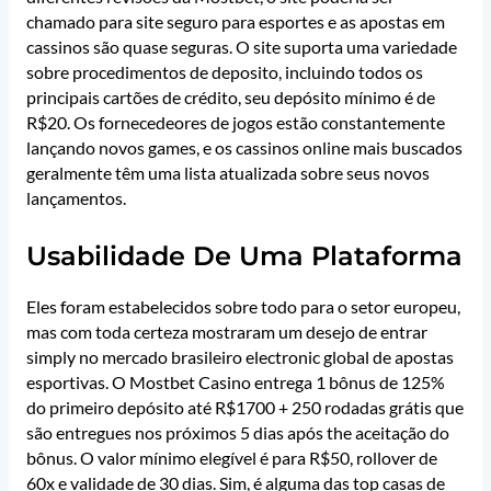
chamado para site seguro para esportes e as apostas em
cassinos são quase seguras. O site suporta uma variedade
sobre procedimentos de deposito, incluindo todos os
principais cartões de crédito, seu depósito mínimo é de
R$20. Os fornecedeores de jogos estão constantemente
lançando novos games, e os cassinos online mais buscados
geralmente têm uma lista atualizada sobre seus novos
lançamentos.
Usabilidade De Uma Plataforma
Eles foram estabelecidos sobre todo para o setor europeu,
mas com toda certeza mostraram um desejo de entrar
simply no mercado brasileiro electronic global de apostas
esportivas. O Mostbet Casino entrega 1 bônus de 125%
do primeiro depósito até R$1700 + 250 rodadas grátis que
são entregues nos próximos 5 dias após the aceitação do
bônus. O valor mínimo elegível é para R$50, rollover de
60x e validade de 30 dias. Sim, é alguma das top casas de