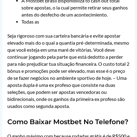
A Mostbet Brasil disponibiliza to cash out total
sobre apostas, o la cual permite retirar seus ganhos
antes do desfecho de um acontecimiento.
Todas as
Seja rigoroso com sua carteira bancária e evite apostar
elevado mais do o qual a quantia pré-determinada, mesmo
que você esteja em uma maré de vitórias. Você deve
continuar jogando pela parte que está dedotto a perder
para não prejudicar tua situação financeira. O custo total 2
bônus e promoções pode ser elevado, mas esse é o preço
de se fazer negócios no ambiente sportivo de hoje. – Uma
aposta dupla é uma ex profeso que consiste na duas
seleções, que podem ser apostas vencedoras ou
bidirecionais, onde os ganhos da primeira ex profeso são
usados como segunda aposta.
Como Baixar Mostbet No Telefone?
O ganho máximo com because rodadas grátis é de R$500 e