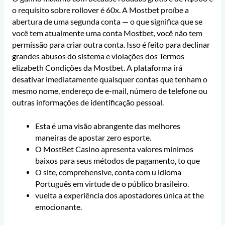
o requisito sobre rollover é 60x. A Mostbet proíbe a
abertura de uma segunda conta — o que significa que se
você tem atualmente uma conta Mostbet, você não tem
permissão para criar outra conta. Isso é feito para declinar
grandes abusos do sistema e violações dos Termos
elizabeth Condições da Mostbet. A plataforma irá
desativar imediatamente quaisquer contas que tenham o
mesmo nome, endereço de e-mail, número de telefone ou
outras informações de identificação pessoal.
Esta é uma visão abrangente das melhores
maneiras de apostar zero esporte.
O MostBet Casino apresenta valores mínimos
baixos para seus métodos de pagamento, to que
O site, comprehensive, conta com u idioma
Português em virtude de o público brasileiro.
vuelta a experiência dos apostadores única at the
emocionante.