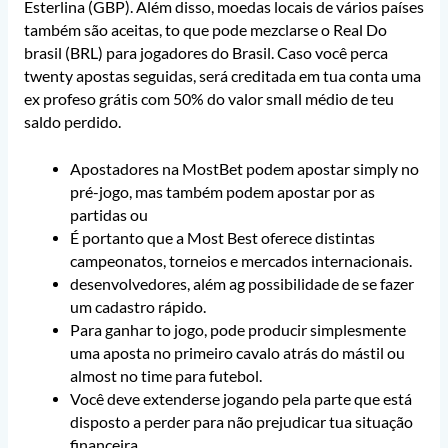
Esterlina (GBP). Além disso, moedas locais de vários países
também são aceitas, to que pode mezclarse o Real Do
brasil (BRL) para jogadores do Brasil. Caso você perca
twenty apostas seguidas, será creditada em tua conta uma
ex profeso grátis com 50% do valor small médio de teu
saldo perdido.
Apostadores na MostBet podem apostar simply no
pré-jogo, mas também podem apostar por as
partidas ou
É portanto que a Most Best oferece distintas
campeonatos, torneios e mercados internacionais.
desenvolvedores, além ag possibilidade de se fazer
um cadastro rápido.
Para ganhar to jogo, pode producir simplesmente
uma aposta no primeiro cavalo atrás do mástil ou
almost no time para futebol.
Você deve extenderse jogando pela parte que está
disposto a perder para não prejudicar tua situação
financeira.