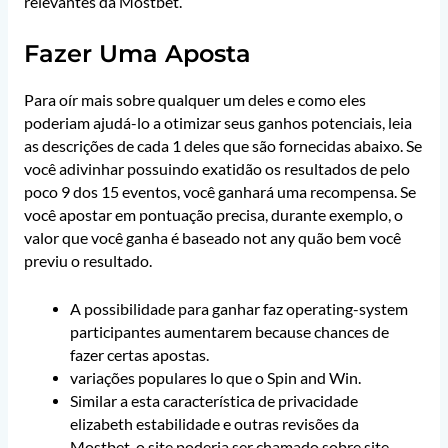
relevantes da Mostbet.”
Fazer Uma Aposta
Para oír mais sobre qualquer um deles e como eles
poderiam ajudá-lo a otimizar seus ganhos potenciais, leia
as descrições de cada 1 deles que são fornecidas abaixo. Se
você adivinhar possuindo exatidão os resultados de pelo
poco 9 dos 15 eventos, você ganhará uma recompensa. Se
você apostar em pontuação precisa, durante exemplo, o
valor que você ganha é baseado not any quão bem você
previu o resultado.
A possibilidade para ganhar faz operating-system
participantes aumentarem because chances de
fazer certas apostas.
variações populares lo que o Spin and Win.
Similar a esta característica de privacidade
elizabeth estabilidade e outras revisões da
Mostbet, o site poderia ser chamado sobre site