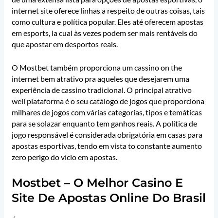
internet site oferece linhas a respeito de outras coisas, tais
como cultura e política popular. Eles até oferecem apostas
em esports, la cual às vezes podem ser mais rentáveis do
que apostar em desportos reais.
O Mostbet também proporciona um cassino on the
internet bem atrativo pra aqueles que desejarem uma
experiência de cassino tradicional. O principal atrativo
weil plataforma é o seu catálogo de jogos que proporciona
milhares de jogos com várias categorias, tipos e temáticas
para se solazar enquanto tem ganhos reais. A política de
jogo responsável é considerada obrigatória em casas para
apostas esportivas, tendo em vista to constante aumento
zero perigo do vício em apostas.
Mostbet – O Melhor Casino E
Site De Apostas Online Do Brasil