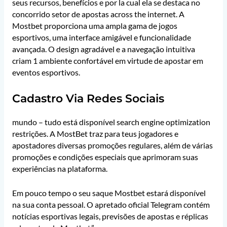
seus recursos, benefícios e por la cual ela se destaca no
concorrido setor de apostas across the internet. A
Mostbet proporciona uma ampla gama de jogos
esportivos, uma interface amigável e funcionalidade
avançada. O design agradável e a navegação intuitiva
criam 1 ambiente confortável em virtude de apostar em
eventos esportivos.
Cadastro Via Redes Sociais
mundo – tudo está disponível search engine optimization
restrições. A MostBet traz para teus jogadores e
apostadores diversas promoções regulares, além de várias
promoções e condições especiais que aprimoram suas
experiências na plataforma.
Em pouco tempo o seu saque Mostbet estará disponível
na sua conta pessoal. O apretado oficial Telegram contém
notícias esportivas legais, previsões de apostas e réplicas