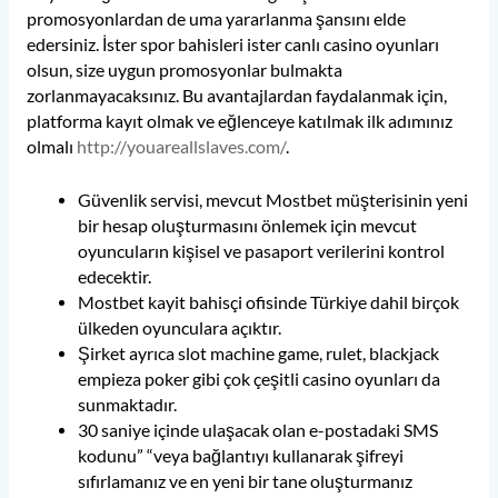
promosyonlardan de uma yararlanma şansını elde
edersiniz. İster spor bahisleri ister canlı casino oyunları
olsun, size uygun promosyonlar bulmakta
zorlanmayacaksınız. Bu avantajlardan faydalanmak için,
platforma kayıt olmak ve eğlenceye katılmak ilk adımınız
olmalı
http://youareallslaves.com/
.
Güvenlik servisi, mevcut Mostbet müşterisinin yeni
bir hesap oluşturmasını önlemek için mevcut
oyuncuların kişisel ve pasaport verilerini kontrol
edecektir.
Mostbet kayit bahisçi ofisinde Türkiye dahil birçok
ülkeden oyunculara açıktır.
Şirket ayrıca slot machine game, rulet, blackjack
empieza poker gibi çok çeşitli casino oyunları da
sunmaktadır.
30 saniye içinde ulaşacak olan e-postadaki SMS
kodunu” “veya bağlantıyı kullanarak şifreyi
sıfırlamanız ve en yeni bir tane oluşturmanız