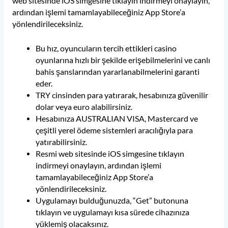
web sitesinde iOS simgesine tıklayın indirmeyi onaylayın,
ardından işlemi tamamlayabileceğiniz App Store’a
yönlendirileceksiniz.
Bu hız, oyuncuların tercih ettikleri casino
oyunlarına hızlı bir şekilde erişebilmelerini ve canlı
bahis şanslarından yararlanabilmelerini garanti
eder.
TRY cinsinden para yatırarak, hesabınıza güvenilir
dolar veya euro alabilirsiniz.
Hesabınıza AUSTRALIAN VISA, Mastercard ve
çeşitli yerel ödeme sistemleri aracılığıyla para
yatırabilirsiniz.
Resmi web sitesinde iOS simgesine tıklayın
indirmeyi onaylayın, ardından işlemi
tamamlayabileceğiniz App Store’a
yönlendirileceksiniz.
Uygulamayı bulduğunuzda, “Get” butonuna
tıklayın ve uygulamayı kısa sürede cihazınıza
yüklemiş olacaksınız.