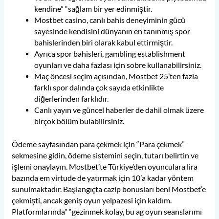
kendine” “sağlam bir yer edinmiştir.
Mostbet casino, canlı bahis deneyiminin gücü
sayesinde kendisini dünyanın en tanınmış spor
bahislerinden biri olarak kabul ettirmiştir.
Ayrıca spor bahisleri, gambling establishment
oyunları ve daha fazlası için sobre kullanabilirsiniz.
Maç öncesi seçim açısından, Mostbet 25’ten fazla
farklı spor dalında çok sayıda etkinlikte
diğerlerinden farklıdır.
Canlı yayın ve güncel haberler de dahil olmak üzere
birçok bölüm bulabilirsiniz.
Ödeme sayfasından para çekmek için “Para çekmek”
sekmesine gidin, ödeme sistemini seçin, tutarı belirtin ve
işlemi onaylayın. Mostbet’te Türkiye’den oyunculara lira
bazında em virtude de yatırmak için 10’a kadar yöntem
sunulmaktadır. Başlangıçta cazip bonusları beni Mostbet’e
çekmişti, ancak geniş oyun yelpazesi için kaldım.
Platformlarında” “gezinmek kolay, bu ag oyun seanslarımı