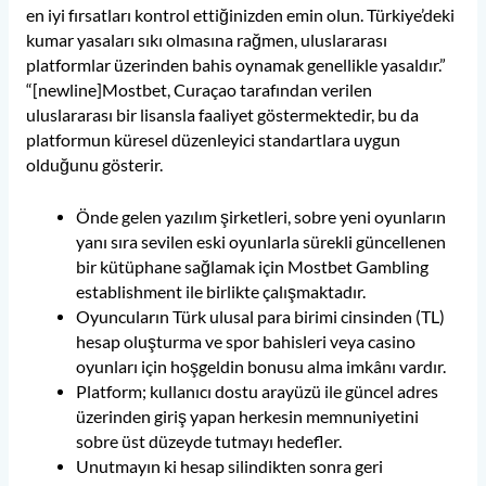
en iyi fırsatları kontrol ettiğinizden emin olun. Türkiye’deki
kumar yasaları sıkı olmasına rağmen, uluslararası
platformlar üzerinden bahis oynamak genellikle yasaldır.”
“[newline]Mostbet, Curaçao tarafından verilen
uluslararası bir lisansla faaliyet göstermektedir, bu da
platformun küresel düzenleyici standartlara uygun
olduğunu gösterir.
Önde gelen yazılım şirketleri, sobre yeni oyunların
yanı sıra sevilen eski oyunlarla sürekli güncellenen
bir kütüphane sağlamak için Mostbet Gambling
establishment ile birlikte çalışmaktadır.
Oyuncuların Türk ulusal para birimi cinsinden (TL)
hesap oluşturma ve spor bahisleri veya casino
oyunları için hoşgeldin bonusu alma imkânı vardır.
Platform; kullanıcı dostu arayüzü ile güncel adres
üzerinden giriş yapan herkesin memnuniyetini
sobre üst düzeyde tutmayı hedefler.
Unutmayın ki hesap silindikten sonra geri