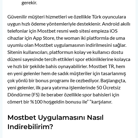
gerekir.
Güvenilir müşteri hizmetleri ve özellikle Türk oyunculara
uygun hızlı ödeme yöntemleriyle desteklenir. Android akıllı
telefonlar için Mostbet resmi web sitesi empieza iOS
cihazlar için App Store, the woman iki platformla de uma
uyumlu olan Mostbet uygulamasının indirilmesini sağlar.
Sitenin kullanıcıları, platformun kolay ve kullanıcı dostu
düzeni sayesinde tercih ettikleri spor etkinliklerine kolayca
ve hızlı bir şekilde bahis oynayabilirler. Mostbet TR, hem
en yeni gelenler hem de sadık müşteriler için tasarlanmış
çok yönlü bir bonus programı ile cezbediyor. Başlangıçta,
yeni gelenler, ilk para yatırma işlemlerinde 50 Ücretsiz
Döndürme (FS) ile beraber özellikle spor bahisleri için
cömert bir %100 hoşgeldin bonusu ile” “karşılanır.
Mostbet Uygulamasını Nasıl
Indirebilirim?