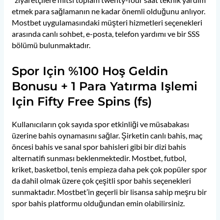
“ziyaretçilere mitsi toplam twenty-four saat teknik yardım
etmek para sağlamanın ne kadar önemli olduğunu anlıyor.
Mostbet uygulamasındaki müşteri hizmetleri seçenekleri
arasında canlı sohbet, e-posta, telefon yardımı ve bir SSS
bölümü bulunmaktadır.
Spor Için %100 Hoş Geldin
Bonusu + 1 Para Yatırma Işlemi
Için Fifty Free Spins (fs)
Kullanıcıların çok sayıda spor etkinliği ve müsabakası
üzerine bahis oynamasını sağlar. Şirketin canlı bahis, maç
öncesi bahis ve sanal spor bahisleri gibi bir dizi bahis
alternatifi sunması beklenmektedir. Mostbet, futbol,
kriket, basketbol, tenis empieza daha pek çok popüler spor
da dahil olmak üzere çok çeşitli spor bahis seçenekleri
sunmaktadır. Mostbet’in geçerli bir lisansa sahip meşru bir
spor bahis platformu olduğundan emin olabilirsiniz.