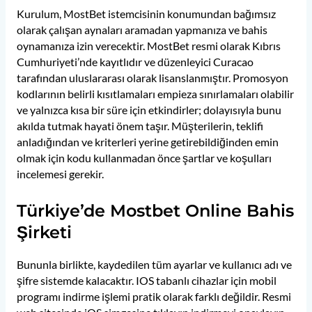
Kurulum, MostBet istemcisinin konumundan bağımsız
olarak çalışan aynaları aramadan yapmanıza ve bahis
oynamanıza izin verecektir. MostBet resmi olarak Kıbrıs
Cumhuriyeti’nde kayıtlıdır ve düzenleyici Curacao
tarafından uluslararası olarak lisanslanmıştır. Promosyon
kodlarının belirli kısıtlamaları empieza sınırlamaları olabilir
ve yalnızca kısa bir süre için etkindirler; dolayısıyla bunu
akılda tutmak hayati önem taşır. Müşterilerin, teklifi
anladığından ve kriterleri yerine getirebildiğinden emin
olmak için kodu kullanmadan önce şartlar ve koşulları
incelemesi gerekir.
Türkiye’de Mostbet Online Bahis
Şirketi
Bununla birlikte, kaydedilen tüm ayarlar ve kullanıcı adı ve
şifre sistemde kalacaktır. IOS tabanlı cihazlar için mobil
programı indirme işlemi pratik olarak farklı değildir. Resmi