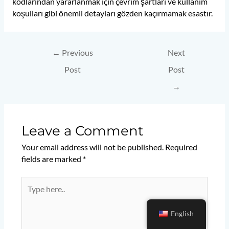
kodlarından yararlanmak için çevrim şartları ve kullanım
koşulları gibi önemli detayları gözden kaçırmamak esastır.
←
Previous
Next
Post
Post
→
Leave a Comment
Your email address will not be published.
Required
fields are marked
*
Type
here..
English