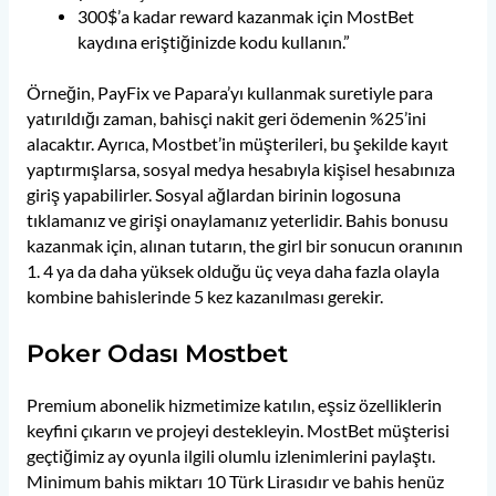
300$’a kadar reward kazanmak için MostBet
kaydına eriştiğinizde kodu kullanın.”
Örneğin, PayFix ve Papara’yı kullanmak suretiyle para
yatırıldığı zaman, bahisçi nakit geri ödemenin %25’ini
alacaktır. Ayrıca, Mostbet’in müşterileri, bu şekilde kayıt
yaptırmışlarsa, sosyal medya hesabıyla kişisel hesabınıza
giriş yapabilirler. Sosyal ağlardan birinin logosuna
tıklamanız ve girişi onaylamanız yeterlidir. Bahis bonusu
kazanmak için, alınan tutarın, the girl bir sonucun oranının
1. 4 ya da daha yüksek olduğu üç veya daha fazla olayla
kombine bahislerinde 5 kez kazanılması gerekir.
Poker Odası Mostbet
Premium abonelik hizmetimize katılın, eşsiz özelliklerin
keyfini çıkarın ve projeyi destekleyin. MostBet müşterisi
geçtiğimiz ay oyunla ilgili olumlu izlenimlerini paylaştı.
Minimum bahis miktarı 10 Türk Lirasıdır ve bahis henüz