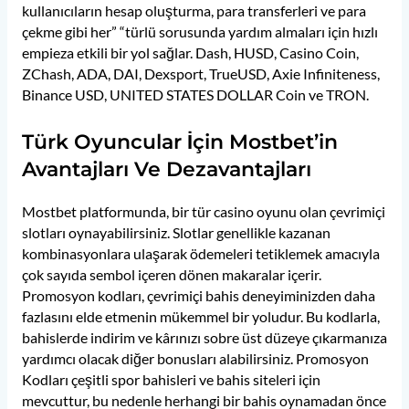
kullanıcıların hesap oluşturma, para transferleri ve para
çekme gibi her” “türlü sorusunda yardım almaları için hızlı
empieza etkili bir yol sağlar. Dash, HUSD, Casino Coin,
ZChash, ADA, DAI, Dexsport, TrueUSD, Axie Infiniteness,
Binance USD, UNITED STATES DOLLAR Coin ve TRON.
Türk Oyuncular İçin Mostbet’in
Avantajları Ve Dezavantajları
Mostbet platformunda, bir tür casino oyunu olan çevrimiçi
slotları oynayabilirsiniz. Slotlar genellikle kazanan
kombinasyonlara ulaşarak ödemeleri tetiklemek amacıyla
çok sayıda sembol içeren dönen makaralar içerir.
Promosyon kodları, çevrimiçi bahis deneyiminizden daha
fazlasını elde etmenin mükemmel bir yoludur. Bu kodlarla,
bahislerde indirim ve kârınızı sobre üst düzeye çıkarmanıza
yardımcı olacak diğer bonusları alabilirsiniz. Promosyon
Kodları çeşitli spor bahisleri ve bahis siteleri için
mevcuttur, bu nedenle herhangi bir bahis oynamadan önce