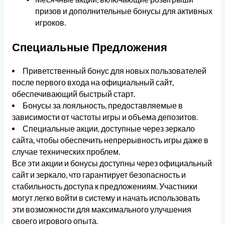
призов и дополнительные бонусы для активных
игроков.
Специальные Предложения
Приветственный бонус для новых пользователей
после первого входа на официальный сайт,
обеспечивающий быстрый старт.
Бонусы за лояльность, предоставляемые в
зависимости от частоты игры и объема депозитов.
Специальные акции, доступные через зеркало
сайта, чтобы обеспечить непрерывность игры даже в
случае технических проблем.
Все эти акции и бонусы доступны через официальный
сайт и зеркало, что гарантирует безопасность и
стабильность доступа к предложениям. Участники
могут легко войти в систему и начать использовать
эти возможности для максимального улучшения
своего игрового опыта.