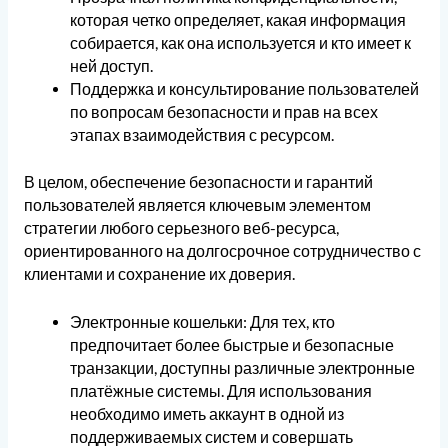
которая четко определяет, какая информация
собирается, как она используется и кто имеет к
ней доступ.
Поддержка и консультирование пользователей
по вопросам безопасности и прав на всех
этапах взаимодействия с ресурсом.
В целом, обеспечение безопасности и гарантий
пользователей является ключевым элементом
стратегии любого серьезного веб-ресурса,
ориентированного на долгосрочное сотрудничество с
клиентами и сохранение их доверия.
Электронные кошельки: Для тех, кто
предпочитает более быстрые и безопасные
транзакции, доступны различные электронные
платёжные системы. Для использования
необходимо иметь аккаунт в одной из
поддерживаемых систем и совершать