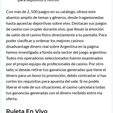
Con más de 2, 500 juegos en su catálogo, ofrece este
abanico amplio de temas y gêneros, desde tragamonedas
hasta apuestas deportivas sobre vivo. Destacan sus juegos
de casino con crupier durante vivo, que llevan la emoción
de salón de el casino físico directamente a tu pantalla. Para
poder clasificar y ordenar los mejores casinos
disadvantage dinero real sobre Argentina en la página
hemos investigado a fondo este sector del juego argentino.
Todos mis operadores seleccionados fueron examinados
por el propio equipo de profecionales de casino. Por otro
lado, si deseás retirar tus ganancias generadas que tiene el
dinero para un bono to promoción, debés contrastar si has
cortes los requisitos para apuesta del vale. Si no podés
liberar el vale de sus situaciones, el casino cancelará todas
tus ganancias generadas con el dinero recibido entre ma
oferta.
Ruleta En Vivo