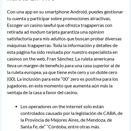
Con una app en su smartphone Android, puedes gestionar
tu cuenta y participar sobre promociones atractivas.
Escoger un casino lawful que ofrezca tragaperras con
retirada ad modum tarjeta garantiza una opinion
satisfactoria para mis adultos que buscan probar diversas
máquinas tragaperras. Toda la información y detalles de
esta página ha sido revisada por nuestro especialista en
casinos on the web, Fran Sánchez. La ruleta americana
lleva un margen de beneficio para una casa superior al de
la ruleta europea, ya que tiene este cero y un doble cero
(00). La inclusión para este “00” zero es positiva para los
jugadores, en este momento que aumenta aún más la
ventaja de la casa a favor del casino.
Los operadores on the internet solo están
controlados causado por la legislación de CABA, de
la Provincia de Mejores Aires, de Mendoza, de
Santa Fe, de” “Córdoba, entre otras más.