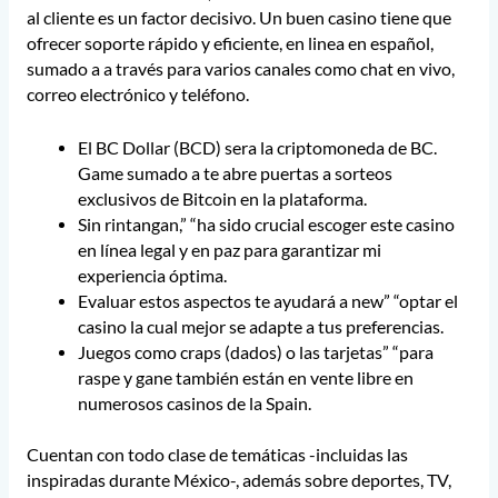
al cliente es un factor decisivo. Un buen casino tiene que
ofrecer soporte rápido y eficiente, en linea en español,
sumado a a través para varios canales como chat en vivo,
correo electrónico y teléfono.
El BC Dollar (BCD) sera la criptomoneda de BC.
Game sumado a te abre puertas a sorteos
exclusivos de Bitcoin en la plataforma.
Sin rintangan,” “ha sido crucial escoger este casino
en línea legal y en paz para garantizar mi
experiencia óptima.
Evaluar estos aspectos te ayudará a new” “optar el
casino la cual mejor se adapte a tus preferencias.
Juegos como craps (dados) o las tarjetas” “para
raspe y gane también están en vente libre en
numerosos casinos de la Spain.
Cuentan con todo clase de temáticas -incluidas las
inspiradas durante México-, además sobre deportes, TV,