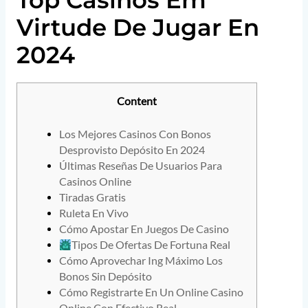
Top Casinos Em
Virtude De Jugar En
2024
Content
Los Mejores Casinos Con Bonos
Desprovisto Depósito En 2024
Últimas Reseñas De Usuarios Para
Casinos Online
Tiradas Gratis
Ruleta En Vivo
Cómo Apostar En Juegos De Casino
Tipos De Ofertas De Fortuna Real
Cómo Aprovechar Ing Máximo Los
Bonos Sin Depósito
Cómo Registrarte En Un Online Casino