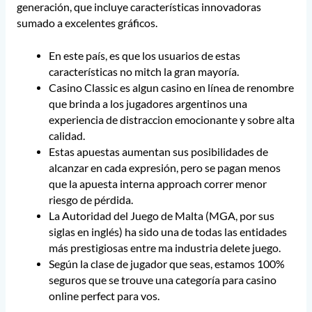
generación, que incluye características innovadoras
sumado a excelentes gráficos.
En este país, es que los usuarios de estas
características no mitch la gran mayoría.
Casino Classic es algun casino en línea de renombre
que brinda a los jugadores argentinos una
experiencia de distraccion emocionante y sobre alta
calidad.
Estas apuestas aumentan sus posibilidades de
alcanzar en cada expresión, pero se pagan menos
que la apuesta interna approach correr menor
riesgo de pérdida.
La Autoridad del Juego de Malta (MGA, por sus
siglas en inglés) ha sido una de todas las entidades
más prestigiosas entre ma industria delete juego.
Según la clase de jugador que seas, estamos 100%
seguros que se trouve una categoría para casino
online perfect para vos.