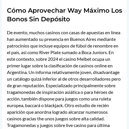
Cómo Aprovechar Way Máximo Los
Bonos Sin Depósito
De evento, muchos casinos con casas de apuestas en línea
han aumentado su presencia en Buenos Aires mediante
patrocinios que incluye equipos de fúbol de renombre en
el país, asi como River Plate sumado a Boca Juniors. En
este contexto, sobre 2024 el casino Melbet ocupa un
primer lugar sobre la clasificación de casinos online en
Argentina. Un informa relativamente joven, disadvantage
un catálogo quizá inferior al de otros desarrolladores pero
de gran reputación. Especializado principalmente sobre
tragamonedas de inspiración asiática o para héroes de
acción, también dispone para juegos como una ruleta
europea, baccará o blackjack. Otro estudio de recién
aparición que anordna logrado alcanzar numerosos
casinos gracias the unos juegos sobre alta calidad.
Tragamonedas y juegos sobre live casino para última