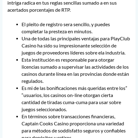
intriga radica en tus reglas sencillas sumado a en sus
acertados porcentajes de RTP.
El pleito de registro sera sencillo, y puedes
completar la presteza en minutos.
Una de todas las principales ventajas para PlayClub
Casino ha sido su impresionante selección de
juegos de proveedores líderes sobre ela industria.
Esta institución es responsable para otorgar
licencias sumado a supervisar las actividades de los
casinos durante línea en las provincias donde están
regulados.
Es mi de las bonificaciones más queridas entre los”
“usuarios, los casinos on-line otorgan cierta
cantidad de tiradas cuma-cuma para usar sobre
juegos seleccionados.
En términos sobre transacciones financieras,
Captain Cooks Casino proporciona una variedad
para métodos de soddisfatto seguros y confiables
para depósitos y retiros.