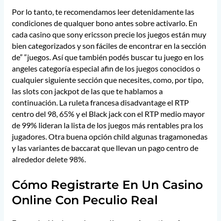
Por lo tanto, te recomendamos leer detenidamente las
condiciones de qualquer bono antes sobre activarlo. En
cada casino que sony ericsson precie los juegos están muy
bien categorizados y son fáciles de encontrar en la sección
de” “juegos. Así que también podés buscar tu juego en los
angeles categoría especial afin de los juegos conocidos o
cualquier siguiente sección que necesites, como, por tipo,
las slots con jackpot de las que te hablamos a
continuación. La ruleta francesa disadvantage el RTP
centro del 98, 65% y el Black jack con el RTP medio mayor
de 99% lideran la lista de los juegos más rentables pra los
jugadores. Otra buena opción child algunas tragamonedas
y las variantes de baccarat que llevan un pago centro de
alrededor delete 98%.
Cómo Registrarte En Un Casino
Online Con Peculio Real