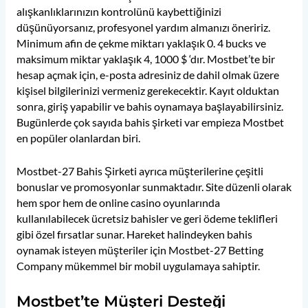
alışkanlıklarınızın kontrolünü kaybettiğinizi
düşünüyorsanız, profesyonel yardım almanızı öneririz.
Minimum afin de çekme miktarı yaklaşık 0. 4 bucks ve
maksimum miktar yaklaşık 4, 1000 $ ‘dır. Mostbet’te bir
hesap açmak için, e-posta adresiniz de dahil olmak üzere
kişisel bilgilerinizi vermeniz gerekecektir. Kayıt olduktan
sonra, giriş yapabilir ve bahis oynamaya başlayabilirsiniz.
Bugünlerde çok sayıda bahis şirketi var empieza Mostbet
en popüler olanlardan biri.
Mostbet-27 Bahis Şirketi ayrıca müşterilerine çeşitli
bonuslar ve promosyonlar sunmaktadır. Site düzenli olarak
hem spor hem de online casino oyunlarında
kullanılabilecek ücretsiz bahisler ve geri ödeme teklifleri
gibi özel fırsatlar sunar. Hareket halindeyken bahis
oynamak isteyen müşteriler için Mostbet-27 Betting
Company mükemmel bir mobil uygulamaya sahiptir.
Mostbet’te Müşteri Desteği