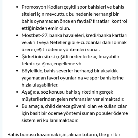
Promosyon Kodları çeşitli spor bahisleri ve bahis
siteleri için mevcuttur, bu nedenle herhangi bir
bahis oynamadan önce en faydal? fırsatları kontrol
ettiğinizden emin olun.
Mostbet-27, banka havaleleri, kredi/banka kartları
ve Skrill veya Neteller gibi e-cüzdanlar dahil olmak
üzere çeşitli ödeme yöntemleri sunar.
Şirketinin sitesi çeşitli nedenlerle açılmayabilir –
teknik çalışma, engelleme vb.
Böylelikle, bahis severler herhangi bir aksaklık
yaşamadan favori oyunlarına ve spor bahislerine
hızla ulaşabilirler.
Aşağıda, söz konusu bahis şirketinin gerçek
müşterilerinden gelen referanslar yer almaktadır.
Bu amaçla, child derece güvenli olan ve kullanıcılar
için basit bir ödeme yöntemi sunan popüler ödeme
sistemleri kullanılmaktadır.
Bahis bonusu kazanmak için, alınan tutarın, the girl bir