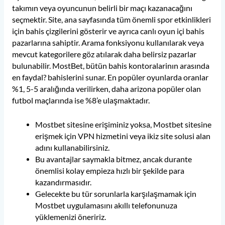
takımın veya oyuncunun belirli bir maçı kazanacağını
seçmektir. Site, ana sayfasında tüm önemli spor etkinlikleri
için bahis çizgilerini gösterir ve ayrıca canlı oyun içi bahis
pazarlarına sahiptir. Arama fonksiyonu kullanılarak veya
mevcut kategorilere göz atılarak daha belirsiz pazarlar
bulunabilir. MostBet, bütün bahis kontoralarinın arasında
en faydal? bahislerini sunar. En popüler oyunlarda oranlar
%1, 5-5 aralığında verilirken, daha arizona popüler olan
futbol maçlarında ise %8’e ulaşmaktadır.
Mostbet sitesine erişiminiz yoksa, Mostbet sitesine
erişmek için VPN hizmetini veya ikiz site solusi alan
adını kullanabilirsiniz.
Bu avantajlar saymakla bitmez, ancak durante
önemlisi kolay empieza hızlı bir şekilde para
kazandırmasıdır.
Gelecekte bu tür sorunlarla karşılaşmamak için
Mostbet uygulamasını akıllı telefonunuza
yüklemenizi öneririz.