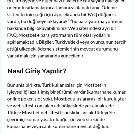
Bu, Türkiye’de ve diğer bazı ülkelerde çok sayıda hale gelen
ödeme kısıtlamalarını atlamanıza olanak tanır. Ödeme
sistemlerinin çoğu için aynı ekranda bir FAQ düğmesi
vardır, bu düğmeye tıklayarak” “bu para yatırma yöntemi
hakkında bilgi okuyabilirsiniz. Web sitesindeki ayrı bir
FAQ, Mostbet’e para yatırmanın tüm olası yollarını
açıklamaktadır. Bilgiler, Türkiye’deki veya oyuncunun tercih
ettiği ülkedeki ödeme sistemlerinin mevcut durumunu
yansıtmak için zamanında güncellenir.
Nasıl Giriş Yapılır?
Bununla birlikte, Türk kullanıcılar için Mostbet’in
işlevselliği azaltılmış bir sürümü vardır (kumarhane kumar,
online poker, slot yok). Mostbet uluslararası bir kuruluştur
ve web sitesi. com alan adı bölgesinde yer almaktadır.
Türkçe Mostbet net sitesi lisanslıdır, ancak Türkiye’de
çevrimiçi kumar yasak olduğu için web sitesinde
kumarhane veya canlı kumarhane mevcut değildir.