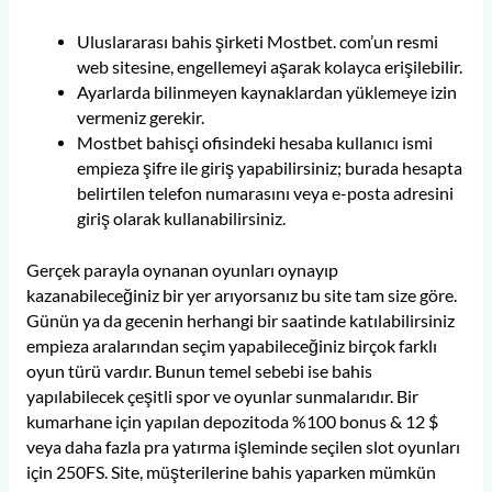
Uluslararası bahis şirketi Mostbet. com’un resmi
web sitesine, engellemeyi aşarak kolayca erişilebilir.
Ayarlarda bilinmeyen kaynaklardan yüklemeye izin
vermeniz gerekir.
Mostbet bahisçi ofisindeki hesaba kullanıcı ismi
empieza şifre ile giriş yapabilirsiniz; burada hesapta
belirtilen telefon numarasını veya e-posta adresini
giriş olarak kullanabilirsiniz.
Gerçek parayla oynanan oyunları oynayıp
kazanabileceğiniz bir yer arıyorsanız bu site tam size göre.
Günün ya da gecenin herhangi bir saatinde katılabilirsiniz
empieza aralarından seçim yapabileceğiniz birçok farklı
oyun türü vardır. Bunun temel sebebi ise bahis
yapılabilecek çeşitli spor ve oyunlar sunmalarıdır. Bir
kumarhane için yapılan depozitoda %100 bonus & 12 $
veya daha fazla pra yatırma işleminde seçilen slot oyunları
için 250FS. Site, müşterilerine bahis yaparken mümkün