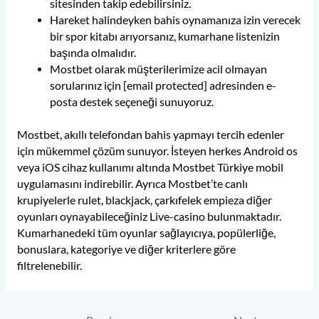
sitesinden takip edebilirsiniz.
Hareket halindeyken bahis oynamanıza izin verecek
bir spor kitabı arıyorsanız, kumarhane listenizin
başında olmalıdır.
Mostbet olarak müşterilerimize acil olmayan
sorularınız için [email protected] adresinden e-
posta destek seçeneği sunuyoruz.
Mostbet, akıllı telefondan bahis yapmayı tercih edenler
için mükemmel çözüm sunuyor. İsteyen herkes Android os
veya iOS cihaz kullanımı altında Mostbet Türkiye mobil
uygulamasını indirebilir. Ayrıca Mostbet’te canlı
krupiyelerle rulet, blackjack, çarkıfelek empieza diğer
oyunları oynayabileceğiniz Live-casino bulunmaktadır.
Kumarhanedeki tüm oyunlar sağlayıcıya, popülerliğe,
bonuslara, kategoriye ve diğer kriterlere göre
filtrelenebilir.