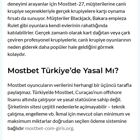
deneyimi arayanlar için Mostbet-27, müşterilerine canlı
krupiye seçenekleriyle gerçek krupiyelere karşı oynama
fırsatı da sunuyor. Müşteriler Blackjack, Bakara empieza
Rulet gibi oyunlara kendi evlerinin rahatlığında
katılabilirler. Gerçek zamanlı olarak kart dağıtan veya çark
çeviren profesyonel krupiyelerle, canlı krupiye oyunlarının
neden giderek daha popüler hale geldiğini görmek
kolaydır.
Mostbet Türkiye’de Yasal Mı?
Mostbet oyuncuların verilerini herhangi bir üçüncü tarafla
paylaşmaz. Türkiye’de Mostbet, Curaçao’nun offshore
lisansı altında çalışıyor ve yasal statüsüne sahip değil.
Şirketinin sitesi çeşitli nedenlerle açılmayabilir – teknik
çalışma, engelleme vb. İkmal için mevcut olan minimum ve
maksimum miktarlar doğrudan seçilen ödeme sistemine
bağlıdır
mostbet-com-giris.org
.