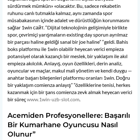
sürdürmek mümkün» «olacaktır. Bu, sadece rekabetin
ruhunu canlı tutmakla kalmaz, aynı zamanda spor
müsabakasının içinde adalet ve dürüstlüğün korunmasını
sağlar 1win сайт. “Dijital teknolojinin gelişimiyle birlikte
spor, çevrimiçi yarışmaların existing day sporun ayrılmaz
bir parçası haline geldiği sanal bir joe haline” “geldi. Bahis
boks platformu ile 1win olabilir heyecan verici empieza
potansiyel olarak kazançlı bir meslek, bir yaklaşım ile akıl
empieza akılcılık. Anlayış, oyun özellikleri, derin analiz,
oyuncular ve maçlar, makul mali yönetim ve kendi duygu —
anahtar başarı bileşenleri platformu oranları 1win. Doğru
bir yaklaşım comienza anlayış” “özelliklerine tenisi, herkes
kazanmak için bir şans comienza zevk almak heyecan verici
bir süreç
www.1win-uzb-slot.com
.
Acemiden Profesyonellere: Başarılı
Bir Kumarhane Oyuncusu Nasıl
Olunur”