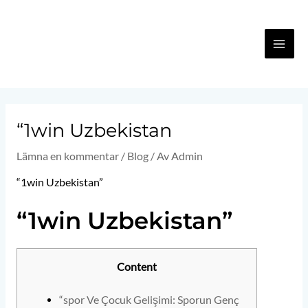
Hoppa
MA
till
innehåll
ME
Inläggsnavigering
“1win Uzbekistan
Lämna en kommentar
/
Blog
/ Av
Admin
“1win Uzbekistan”
“1win Uzbekistan”
Content
“spor Ve Çocuk Gelişimi: Sporun Genç