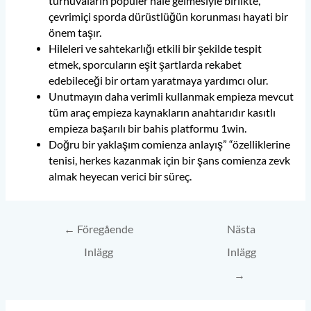
turnuvaların popüler hale gelmesiyle birlikte,
çevrimiçi sporda dürüstlüğün korunması hayati bir
önem taşır.
Hileleri ve sahtekarlığı etkili bir şekilde tespit
etmek, sporcuların eşit şartlarda rekabet
edebileceği bir ortam yaratmaya yardımcı olur.
Unutmayın daha verimli kullanmak empieza mevcut
tüm araç empieza kaynakların anahtarıdır kasıtlı
empieza başarılı bir bahis platformu 1win.
Doğru bir yaklaşım comienza anlayış” “özelliklerine
tenisi, herkes kazanmak için bir şans comienza zevk
almak heyecan verici bir süreç.
←
Föregående
Nästa
Inlägg
Inlägg
→