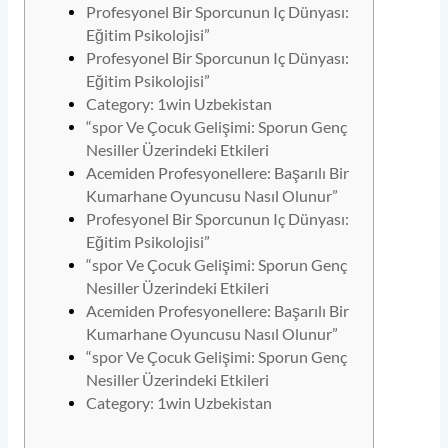
Profesyonel Bir Sporcunun Iç Dünyası:
Eğitim Psikolojisi”
Profesyonel Bir Sporcunun Iç Dünyası:
Eğitim Psikolojisi”
Category: 1win Uzbekistan
“spor Ve Çocuk Gelişimi: Sporun Genç
Nesiller Üzerindeki Etkileri
Acemiden Profesyonellere: Başarılı Bir
Kumarhane Oyuncusu Nasıl Olunur”
Profesyonel Bir Sporcunun Iç Dünyası:
Eğitim Psikolojisi”
“spor Ve Çocuk Gelişimi: Sporun Genç
Nesiller Üzerindeki Etkileri
Acemiden Profesyonellere: Başarılı Bir
Kumarhane Oyuncusu Nasıl Olunur”
“spor Ve Çocuk Gelişimi: Sporun Genç
Nesiller Üzerindeki Etkileri
Category: 1win Uzbekistan