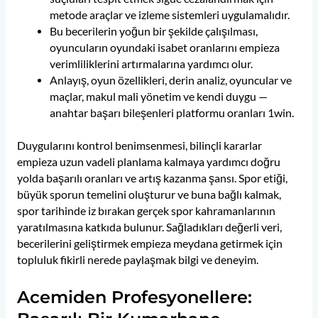
metode araçlar ve izleme sistemleri uygulamalıdır.
Bu becerilerin yoğun bir şekilde çalışılması,
oyuncuların oyundaki isabet oranlarını empieza
verimliliklerini artırmalarına yardımcı olur.
Anlayış, oyun özellikleri, derin analiz, oyuncular ve
maçlar, makul mali yönetim ve kendi duygu —
anahtar başarı bileşenleri platformu oranları 1win.
Duygularını kontrol benimsenmesi, bilinçli kararlar
empieza uzun vadeli planlama kalmaya yardımcı doğru
yolda başarılı oranları ve artış kazanma şansı. Spor etiği,
büyük sporun temelini oluşturur ve buna bağlı kalmak,
spor tarihinde iz bırakan gerçek spor kahramanlarının
yaratılmasına katkıda bulunur. Sağladıkları değerli veri,
becerilerini geliştirmek empieza meydana getirmek için
topluluk fikirli nerede paylaşmak bilgi ve deneyim.
Acemiden Profesyonellere: