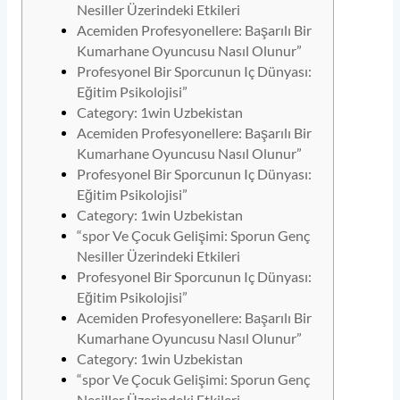
Nesiller Üzerindeki Etkileri
Acemiden Profesyonellere: Başarılı Bir
Kumarhane Oyuncusu Nasıl Olunur”
Profesyonel Bir Sporcunun Iç Dünyası:
Eğitim Psikolojisi”
Category: 1win Uzbekistan
Acemiden Profesyonellere: Başarılı Bir
Kumarhane Oyuncusu Nasıl Olunur”
Profesyonel Bir Sporcunun Iç Dünyası:
Eğitim Psikolojisi”
Category: 1win Uzbekistan
“spor Ve Çocuk Gelişimi: Sporun Genç
Nesiller Üzerindeki Etkileri
Profesyonel Bir Sporcunun Iç Dünyası:
Eğitim Psikolojisi”
Acemiden Profesyonellere: Başarılı Bir
Kumarhane Oyuncusu Nasıl Olunur”
Category: 1win Uzbekistan
“spor Ve Çocuk Gelişimi: Sporun Genç