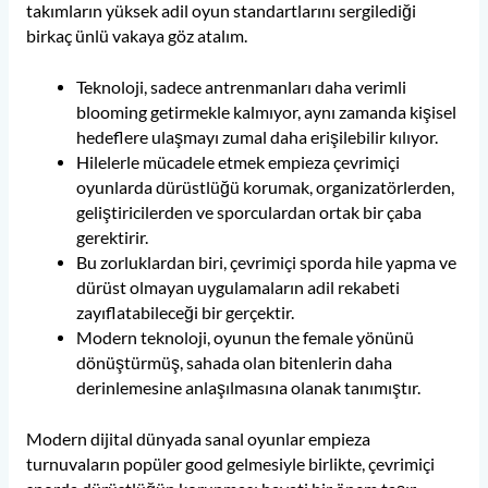
takımların yüksek adil oyun standartlarını sergilediği
birkaç ünlü vakaya göz atalım.
Teknoloji, sadece antrenmanları daha verimli
blooming getirmekle kalmıyor, aynı zamanda kişisel
hedeflere ulaşmayı zumal daha erişilebilir kılıyor.
Hilelerle mücadele etmek empieza çevrimiçi
oyunlarda dürüstlüğü korumak, organizatörlerden,
geliştiricilerden ve sporculardan ortak bir çaba
gerektirir.
Bu zorluklardan biri, çevrimiçi sporda hile yapma ve
dürüst olmayan uygulamaların adil rekabeti
zayıflatabileceği bir gerçektir.
Modern teknoloji, oyunun the female yönünü
dönüştürmüş, sahada olan bitenlerin daha
derinlemesine anlaşılmasına olanak tanımıştır.
Modern dijital dünyada sanal oyunlar empieza
turnuvaların popüler good gelmesiyle birlikte, çevrimiçi